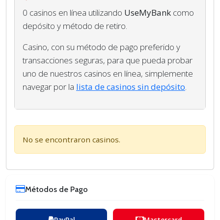
0 casinos en línea utilizando
UseMyBank
como
depósito y método de retiro.
Casino, con su método de pago preferido y
transacciones seguras, para que pueda probar
uno de nuestros casinos en línea, simplemente
navegar por la
lista de casinos sin depósito
.
No se encontraron casinos.
Métodos de Pago
PayPal
Mastercard