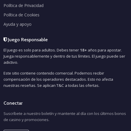
Política de Privacidad
Política de Cookies
Ayuda y apoyo
Juego Responsable
El juego es solo para adultos. Debes tener
18+
años para apostar.
Juega responsablemente y dentro de tus límites. El juego puede ser
adictivo.
Este sitio contiene contenido comercial. Podemos recibir
compensación de los operadores destacados. Esto no afecta
nuestras reseñas. Se aplican T&C a todas las ofertas.
Conectar
Suscríbete a nuestro boletín y mantente al día con los últimos bonos
de casino y promociones.