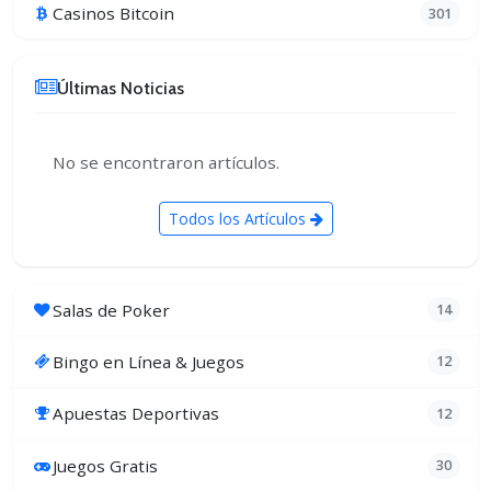
Casinos Bitcoin
301
Últimas Noticias
No se encontraron artículos.
Todos los Artículos
Salas de Poker
14
Bingo en Línea & Juegos
12
Apuestas Deportivas
12
Juegos Gratis
30