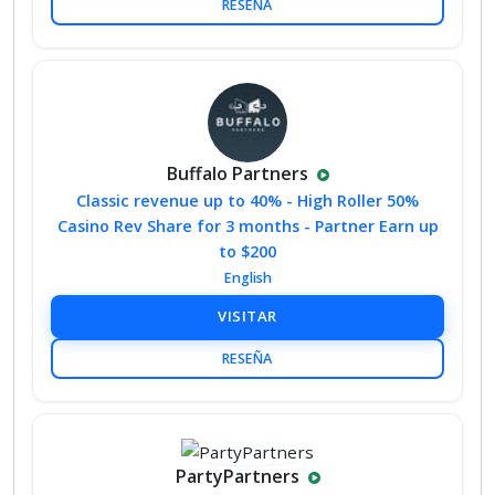
RESEÑA
Buffalo Partners
Classic revenue up to 40% - High Roller 50%
Casino Rev Share for 3 months - Partner Earn up
to $200
English
VISITAR
RESEÑA
PartyPartners