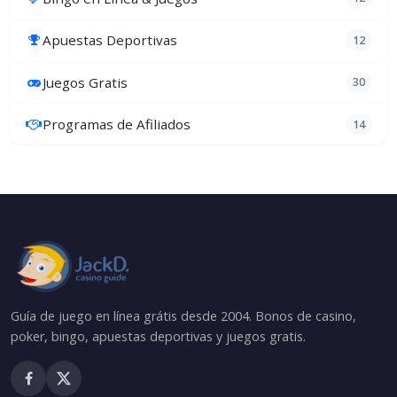
Apuestas Deportivas
12
Juegos Gratis
30
Programas de Afiliados
14
Guía de juego en línea grátis desde 2004. Bonos de casino,
poker, bingo, apuestas deportivas y juegos gratis.