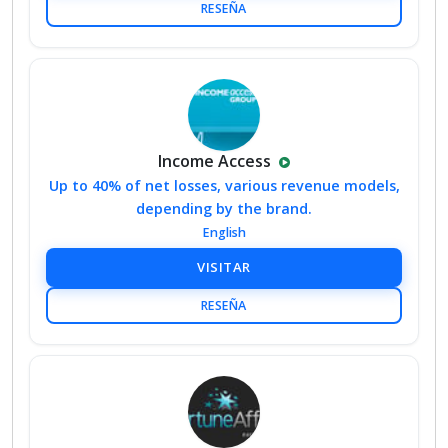
RESEÑA
Income Access
Up to 40% of net losses, various revenue models,
depending by the brand.
English
VISITAR
RESEÑA