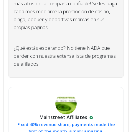
más altos de la compañía confiable! Se les paga
cada mes mediante la promoción de casino,
bingo, póquer y deportivas marcas en sus
propias páginas!
¿Qué estás esperando? No tiene NADA que
perder con nuestra extensa lista de programas
de afiliados!
Mainstreet Affiliates
Fixed 40% revenue share, payments made the
first of the month, simply amazing.