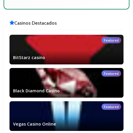
Casinos Destacados
Featured
BitStarz casino
Featured
Black Diamond Casino
Featured
Vegas Casino Online