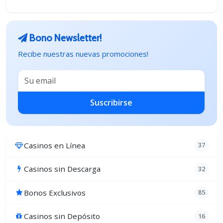
Bono Newsletter!
Recibe nuestras nuevas promociones!
Suscribirse
Casinos en Línea
37
Casinos sin Descarga
32
Bonos Exclusivos
85
Casinos sin Depósito
16