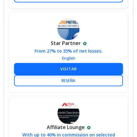
Star Partner
From 27% to 35% of net losses.
English
VISITAR
RESEÑA
Affiliate Lounge
With up to 40% in commission on selected