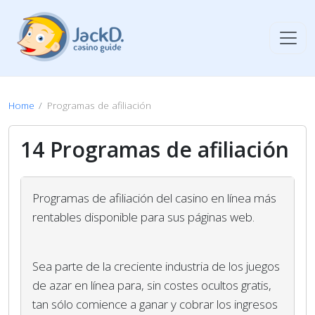
Home
Programas de afiliación
14 Programas de afiliación
Programas de afiliación del casino en línea más
rentables disponible para sus páginas web.
Sea parte de la creciente industria de los juegos
de azar en línea para, sin costes ocultos gratis,
tan sólo comience a ganar y cobrar los ingresos