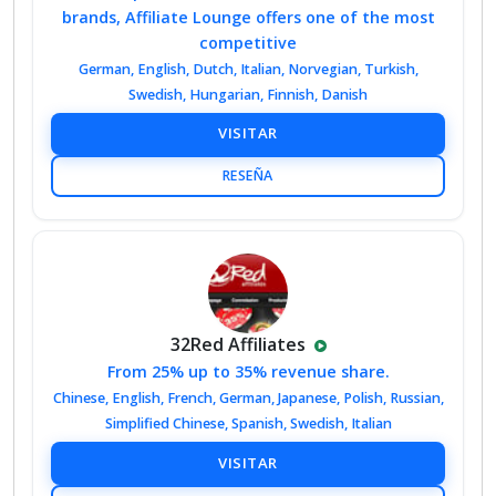
brands, Affiliate Lounge offers one of the most
competitive
German, English, Dutch, Italian, Norvegian, Turkish,
Swedish, Hungarian, Finnish, Danish
VISITAR
RESEÑA
32Red Affiliates
From 25% up to 35% revenue share.
Chinese, English, French, German, Japanese, Polish, Russian,
Simplified Chinese, Spanish, Swedish, Italian
VISITAR