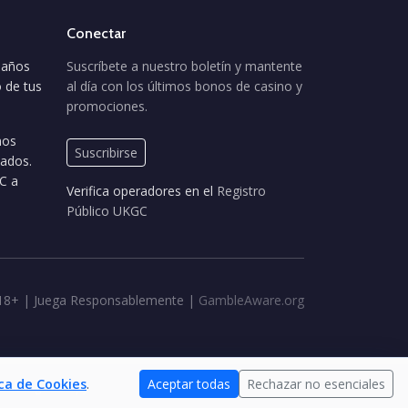
Conectar
años
Suscríbete a nuestro boletín y mantente
 de tus
al día con los últimos bonos de casino y
promociones.
mos
Suscribirse
cados.
C a
Verifica operadores en el
Registro
Público UKGC
18+ | Juega Responsablemente |
GambleAware.org
ica de Cookies
.
Aceptar todas
Rechazar no esenciales
ambling Therapy