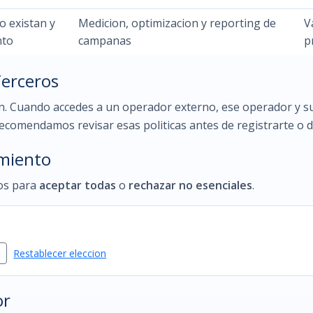
o existan y
Medicion, optimizacion y reporting de
V
nto
campanas
p
Terceros
cion. Cuando accedes a un operador externo, ese operador y
Recomendamos revisar esas politicas antes de registrarte o d
imiento
ros para
aceptar todas
o
rechazar no esenciales
.
s
Restablecer eleccion
or