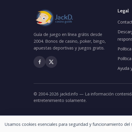
Legal
Contac
Descar
Guía de juego en línea grátis desde
respons
2004. Bonos de casino, poker, bingo,
apuestas deportivas y juegos gratis.
Polític
Polític
Ayuda 
© 2004-2026 jackd.info — La información contenida
entretenimiento solamente.
Usamos cookies esenciales para seguridad y funcionamiento del s
Juega
18+