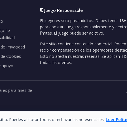
Juego Responsable
El juego es solo para adultos. Debes tener
18+
to
para apostar. Juega responsablemente y dentro
go de
límites. El juego puede ser adictivo.
abilidad
Este sitio contiene contenido comercial. Pode
a de Privacidad
recibir compensación de los operadores desta
a de Cookies
Esto no afecta nuestras reseñas. Se aplican T&
todas las ofertas.
y apoyo
 es para fines de
itio. Puedes aceptar todas o rechazar las no esenciales.
Leer Polít
 Responsablemente
GambleAware.org
GamStop
GamCare
G