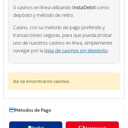
0 casinos en línea utilizando
InstaDebit
como
depósito y método de retiro.
Casino, con su método de pago preferido y
transacciones seguras, para que pueda probar
uno de nuestros casinos en línea, simplemente
navegar por la
lista de casinos sin depósito
.
No se encontraron casinos.
Métodos de Pago
PayPal
Mastercard