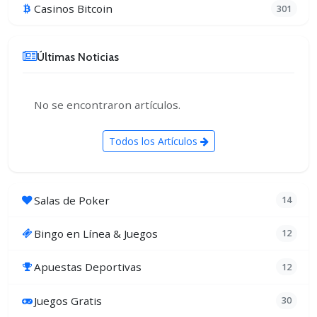
Casinos Bitcoin
301
Últimas Noticias
No se encontraron artículos.
Todos los Artículos
Salas de Poker
14
Bingo en Línea & Juegos
12
Apuestas Deportivas
12
Juegos Gratis
30