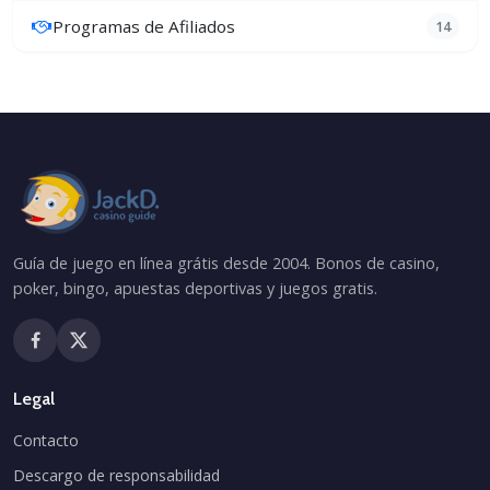
Programas de Afiliados
14
Guía de juego en línea grátis desde 2004. Bonos de casino,
poker, bingo, apuestas deportivas y juegos gratis.
Legal
Contacto
Descargo de responsabilidad