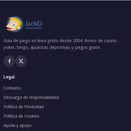
Guía de juego en línea grátis desde 2004. Bonos de casino,
poker, bingo, apuestas deportivas y juegos gratis.
Legal
Contacto
Descargo de responsabilidad
Política de Privacidad
Política de Cookies
Ayuda y apoyo