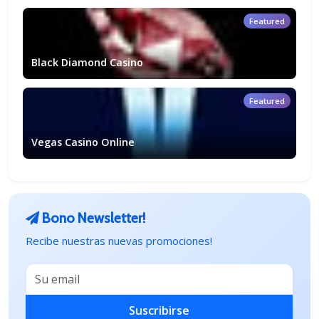
Featured
Black Diamond Casino
Featured
Vegas Casino Online
Bono Newsletter!
Recibe nuestras nuevas promociones!
Suscribirse