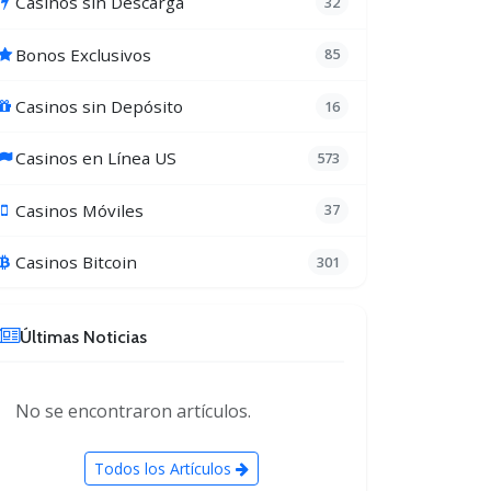
Casinos sin Descarga
32
Bonos Exclusivos
85
Casinos sin Depósito
16
Casinos en Línea US
573
Casinos Móviles
37
Casinos Bitcoin
301
Últimas Noticias
No se encontraron artículos.
Todos los Artículos