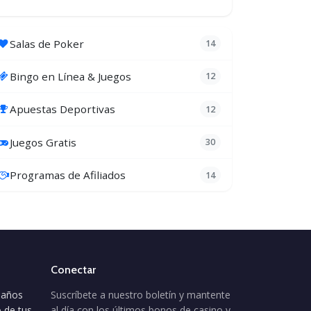
Salas de Poker
14
Bingo en Línea & Juegos
12
Apuestas Deportivas
12
Juegos Gratis
30
Programas de Afiliados
14
Conectar
años
Suscríbete a nuestro boletín y mantente
 de tus
al día con los últimos bonos de casino y