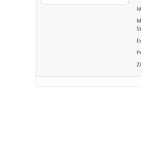
I
M
St
E
P
Z