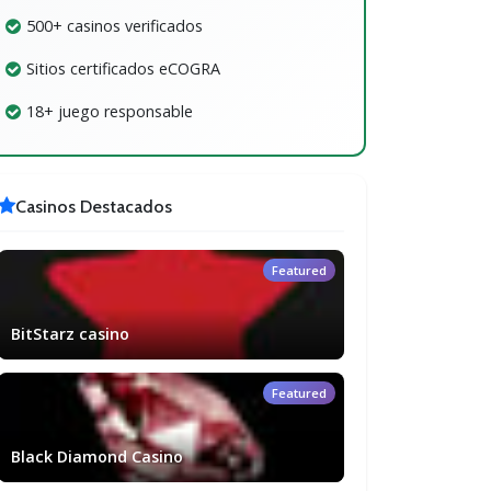
500+ casinos verificados
Sitios certificados eCOGRA
18+ juego responsable
Casinos Destacados
Featured
BitStarz casino
Featured
Black Diamond Casino