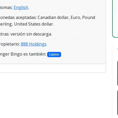
diomas:
English
.
onedas aceptadas: Canadian dollar, Euro, Pound
erling, United States dollar.
xtras: versión sin descarga.
ropietario:
888 Holdings
inger Bingo es también:
Casino