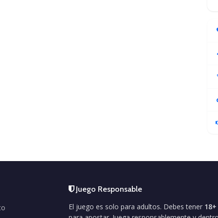
Juego Responsable
El juego es solo para adultos. Debes tener
18+
to
para apostar. Juega responsablemente y dentro