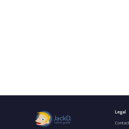
Legal
Contac