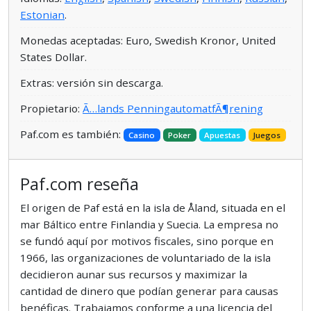
Estonian
.
Monedas aceptadas: Euro, Swedish Kronor, United
States Dollar.
Extras: versión sin descarga.
Propietario:
Ã…lands PenningautomatfÃ¶rening
Paf.com es también:
Casino
Poker
Apuestas
Juegos
Paf.com reseña
El origen de Paf está en la isla de Åland, situada en el
mar Báltico entre Finlandia y Suecia. La empresa no
se fundó aquí por motivos fiscales, sino porque en
1966, las organizaciones de voluntariado de la isla
decidieron aunar sus recursos y maximizar la
cantidad de dinero que podían generar para causas
benéficas. Trabajamos conforme a una licencia del