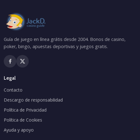
Guía de juego en línea grátis desde 2004. Bonos de casino,
poker, bingo, apuestas deportivas y juegos gratis.
Legal
Contacto
Descargo de responsabilidad
Política de Privacidad
Política de Cookies
Ayuda y apoyo