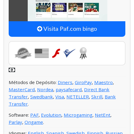
Visita Paf.com bingo
Métodos de Depósito:
Diners
,
GiroPay
,
Maestro
,
MasterCard
,
Nordea
,
paysafecard
,
Direct Bank
Transfer
,
Swedbank
,
Visa
,
NETELLER
,
Skrill
,
Bank
Transfer
.
Software:
PAF
,
Evolution
,
Microgaming
,
NetEnt
,
Parlay
,
Ongame
.
Idiomas:
English
,
Spanish
,
Swedish
,
Finnish
,
Russian
,