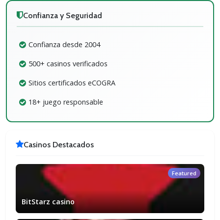
Confianza y Seguridad
Confianza desde 2004
500+ casinos verificados
Sitios certificados eCOGRA
18+ juego responsable
Casinos Destacados
Featured
BitStarz casino