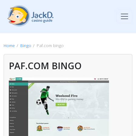
Home
Bingo
Paf.com bingo
PAF.COM BINGO