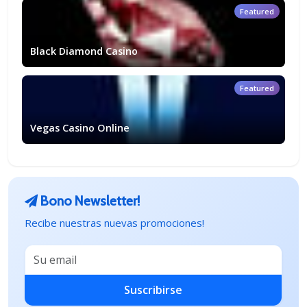
Featured
Black Diamond Casino
Featured
Vegas Casino Online
Bono Newsletter!
Recibe nuestras nuevas promociones!
Suscribirse