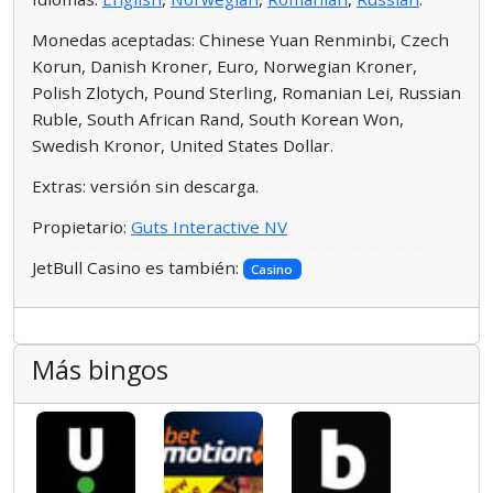
Monedas aceptadas: Chinese Yuan Renminbi, Czech
Korun, Danish Kroner, Euro, Norwegian Kroner,
Polish Zlotych, Pound Sterling, Romanian Lei, Russian
Ruble, South African Rand, South Korean Won,
Swedish Kronor, United States Dollar.
Extras: versión sin descarga.
Propietario:
Guts Interactive NV
JetBull Casino es también:
Casino
Más bingos