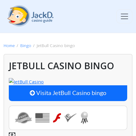
Home
Bingo
JetBull Casino bingo
JETBULL CASINO BINGO
Visita JetBull Casino bingo