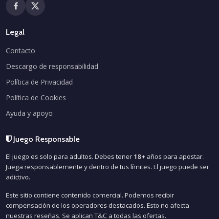
Legal
Contacto
Descargo de responsabilidad
Política de Privacidad
Política de Cookies
Ayuda y apoyo
Juego Responsable
El juego es solo para adultos. Debes tener
18+
años para apostar.
Juega responsablemente y dentro de tus límites. El juego puede ser
adictivo.
Este sitio contiene contenido comercial. Podemos recibir
compensación de los operadores destacados. Esto no afecta
nuestras reseñas. Se aplican T&C a todas las ofertas.