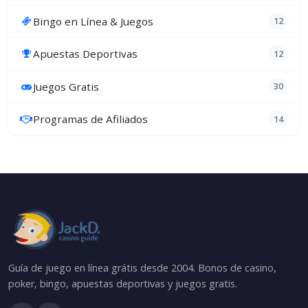
Bingo en Línea & Juegos
12
Apuestas Deportivas
12
Juegos Gratis
30
Programas de Afiliados
14
Guía de juego en línea grátis desde 2004. Bonos de casino,
poker, bingo, apuestas deportivas y juegos gratis.