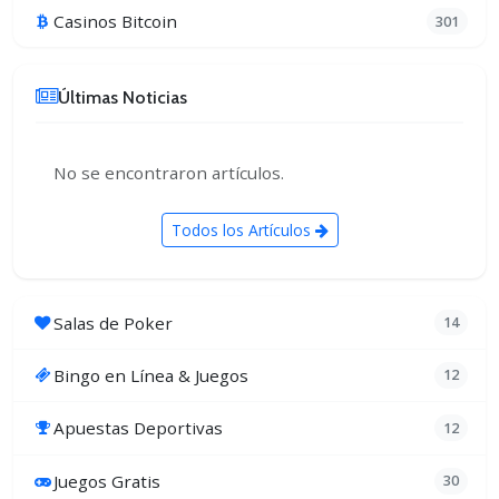
Casinos Bitcoin
301
Últimas Noticias
No se encontraron artículos.
Todos los Artículos
Salas de Poker
14
Bingo en Línea & Juegos
12
Apuestas Deportivas
12
Juegos Gratis
30