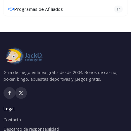
Programas de Afiliados
14
Guía de juego en línea grátis desde 2004. Bonos de casino,
poker, bingo, apuestas deportivas y juegos gratis.
Legal
Contacto
Descargo de responsabilidad