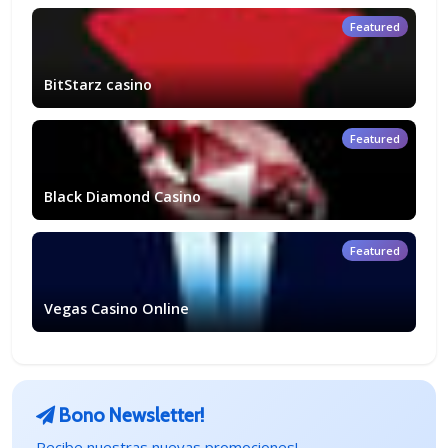
Featured
BitStarz casino
Featured
Black Diamond Casino
Featured
Vegas Casino Online
Bono Newsletter!
Recibe nuestras nuevas promociones!