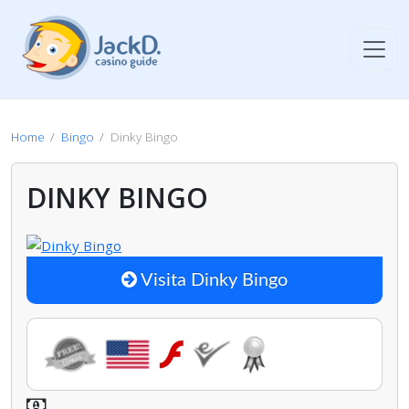
Home
Bingo
Dinky Bingo
DINKY BINGO
Visita Dinky Bingo