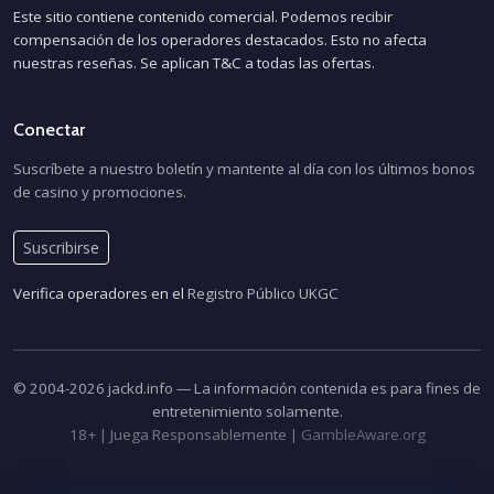
Este sitio contiene contenido comercial. Podemos recibir
compensación de los operadores destacados. Esto no afecta
nuestras reseñas. Se aplican T&C a todas las ofertas.
Conectar
Suscríbete a nuestro boletín y mantente al día con los últimos bonos
de casino y promociones.
Suscribirse
Verifica operadores en el
Registro Público UKGC
© 2004-2026 jackd.info — La información contenida es para fines de
entretenimiento solamente.
18+ | Juega Responsablemente |
GambleAware.org