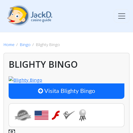
Home
Bingo
Blighty Bingo
BLIGHTY BINGO
Visita Blighty Bingo