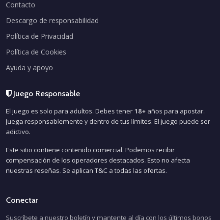
Contacto
Descargo de responsabilidad
Política de Privacidad
Política de Cookies
Ayuda y apoyo
Juego Responsable
El juego es solo para adultos. Debes tener
18+
años para apostar.
Juega responsablemente y dentro de tus límites. El juego puede ser
adictivo.
Este sitio contiene contenido comercial. Podemos recibir
compensación de los operadores destacados. Esto no afecta
nuestras reseñas. Se aplican T&C a todas las ofertas.
Conectar
Suscríbete a nuestro boletín y mantente al día con los últimos bonos