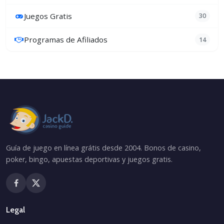
Juegos Gratis
30
Programas de Afiliados
14
Guía de juego en línea grátis desde 2004. Bonos de casino,
poker, bingo, apuestas deportivas y juegos gratis.
Legal