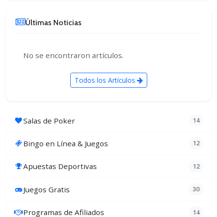
Últimas Noticias
No se encontraron artículos.
Todos los Artículos
Salas de Poker
14
Bingo en Línea & Juegos
12
Apuestas Deportivas
12
Juegos Gratis
30
Programas de Afiliados
14