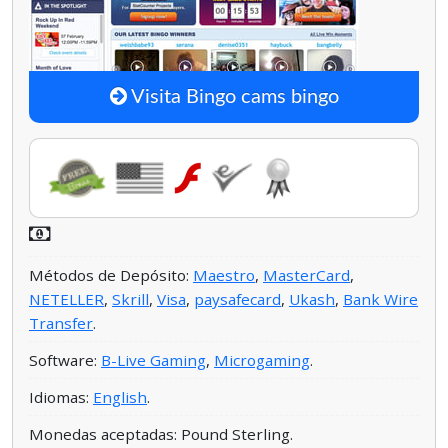
Visita Bingo cams bingo
Métodos de Depósito:
Maestro
,
MasterCard
,
NETELLER
,
Skrill
,
Visa
,
paysafecard
,
Ukash
,
Bank Wire
Transfer
.
Software:
B-Live Gaming
,
Microgaming
.
Idiomas:
English
.
Monedas aceptadas: Pound Sterling.