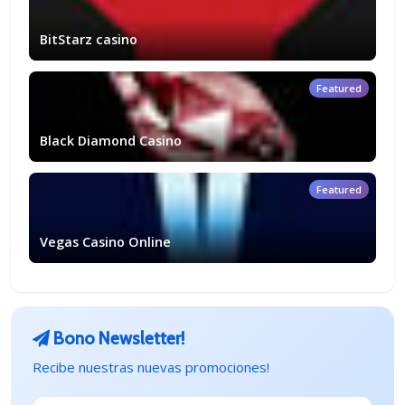
BitStarz casino
Featured
Black Diamond Casino
Featured
Vegas Casino Online
Bono Newsletter!
Recibe nuestras nuevas promociones!